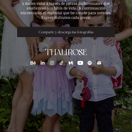
y darles valor a través de piezas audiovisuales que
enaltezcan sus hitos de vida.
A continuación
encontrarán el material que he creado para ustedes.
Espero disfruten cada pieza.
Comparte y descarga tus fotografías